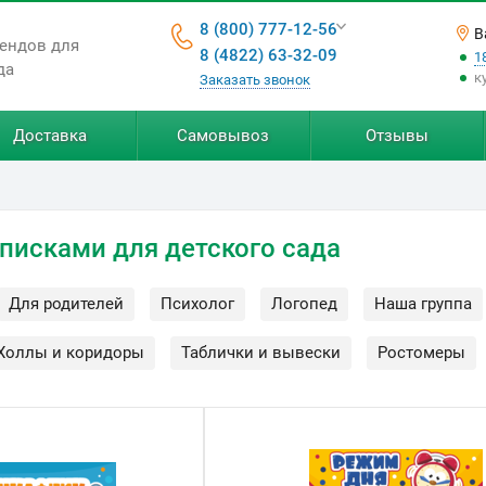
8 (800) 777-12-56
В
тендов для
8 (4822) 63-32-09
1
да
к
Заказать звонок
Доставка
Самовывоз
Отзывы
писками для детского сада
Для родителей
Психолог
Логопед
Наша группа
Холлы и коридоры
Таблички и вывески
Ростомеры