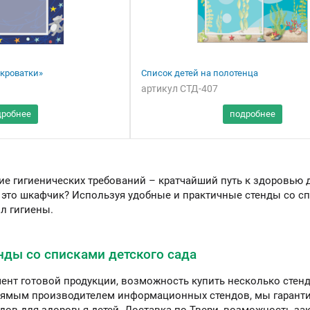
 кроватки»
Список детей на полотенца
артикул СТД-407
ы можете приобрести
ашу продукцию через
Портал поставщиков
е гигиенических требований – кратчайший путь к здоровью д
 это шкафчик? Используя удобные и практичные стенды со с
л гигиены.
енды со списками детского сада
нт готовой продукции, возможность купить несколько стенд
рямым производителем информационных стендов, мы гаранти