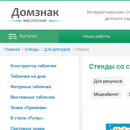
Интернет-магазин с
детского са
Каталог
Наши работы
Главная
Стенды
Для детсадов
Списки
Стенды со с
Конструктор табличек
Таблички на дом
Для рисунков
Фигурные таблички
Медкабинет
Винтажные таблички
Знаки «Премиум»
В стиле «Ретро»
Световые знаки