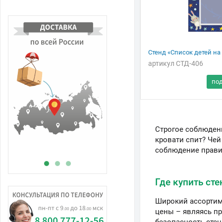
Стенд «Список детей на
артикул СТД-406
В
н
Строгое соблюдени
кровати спит? Чей
соблюдение прави
Где купить ст
Широкий ассортиме
цены – являясь п