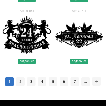
Арт. Д-851
Арт. Д-711
подробнее
подробнее
1
2
3
4
5
6
7
...